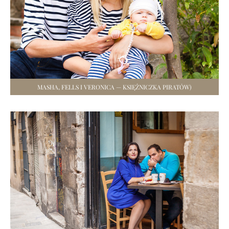
MASHA, FELLS I VERONICA — KSIĘŻNICZKA PIRATÓW)