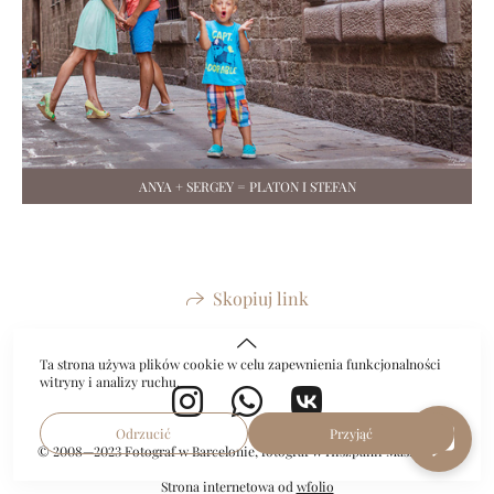
ANYA + SERGEY = PLATON I STEFAN
Skopiuj link
Ta strona używa plików cookie w celu zapewnienia funkcjonalności
witryny i analizy ruchu.
Odrzucić
Przyjąć
© 2008—2023 Fotograf w Barcelonie, fotograf w Hiszpanii Maslik Yulia
Strona internetowa od
wfolio