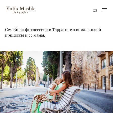
ES
Семейная фотосессия в Таррагоне для маленькой
прицессы и ее мамы.